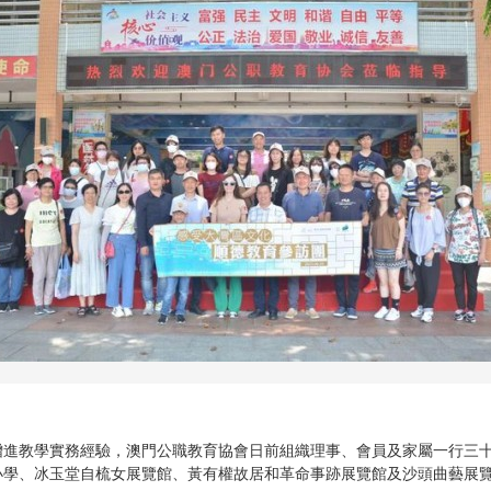
增進教學實務經驗，澳門公職教育協會日前組織理事、會員及家屬一行三
小學、冰玉堂自梳女展覽館、黃有權故居和革命事跡展覽館及沙頭曲藝展