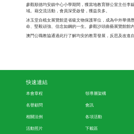
參觀順德均安鎮中心小學期間，獲當地教育辦公室主任李
域。藉交流活動，會員深受啟發，獲益良多。
冰玉堂自梳女展覽館是省級文物保護單位，成為中外華僑
命、堅毅頑強、信念如鋼的一生。參觀沙頭曲藝展覽館館
澳門公職教協通過此行了解均安的教育發展，反思及改進
快速連結
本會章程
領導層架構
名譽顧問
會訊
相關法例
各項活動
活動照片
下載區