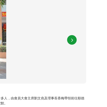
十多人，由會員大會主席劉文堯及理事長香梅帶領前往順德
覽館。