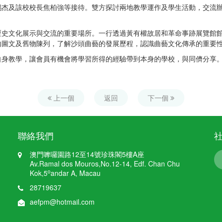
錫杰及該校校長焦柏強等接待。雙方探討兩地教學運作及學生活動，交流
歷史文化展示與交流的重要場所。一行透過黃有權故居和革命事跡展覽館
內圖文及舊物陳列，了解沙頭曲藝的發展歷程，認識曲藝文化傳承的重要
自身教學，讓會員有機會將學習所得的經驗帶到本身的學校，與同儕分享
上一個
返回
下一個
聯絡我們
澳門嚤囉園路12至14號珍珠閣5樓A座
Av.Ramal dos Mouros,No.12-14, Edf. Chan Chu
o
Kok,5
andar A, Macau
28719637
aefpm@hotmail.com