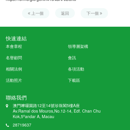
上一個
返回
下一個
快速連結
本會章程
領導層架構
名譽顧問
會訊
相關法例
各項活動
活動照片
下載區
聯絡我們
澳門嚤囉園路12至14號珍珠閣5樓A座
Av.Ramal dos Mouros,No.12-14, Edf. Chan Chu
o
Kok,5
andar A, Macau
28719637