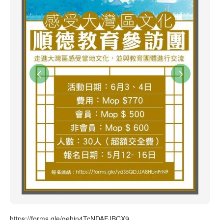
https://forms.gle/gehin4TcNDAFJBCX9