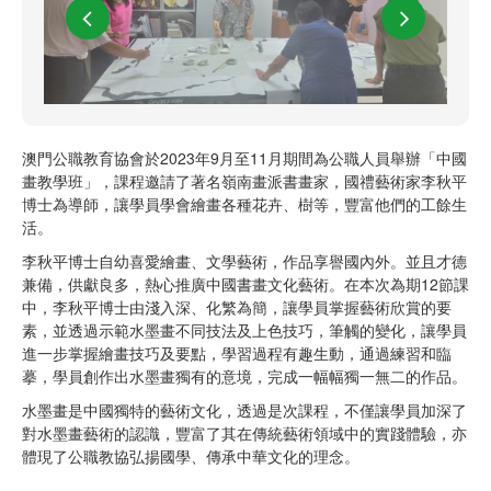
澳門公職教育協會於2023年9月至11月期間為公職人員舉辦「中國
畫教學班」，課程邀請了著名嶺南畫派書畫家，國禮藝術家李秋平
博士為導師，讓學員學會繪畫各種花卉、樹等，豐富他們的工餘生
活。
李秋平博士自幼喜愛繪畫、文學藝術，作品享譽國內外。並且才德
兼備，供獻良多，熱心推廣中國書畫文化藝術。在本次為期12節課
中，李秋平博士由淺入深、化繁為簡，讓學員掌握藝術欣賞的要
素，並透過示範水墨畫不同技法及上色技巧，筆觸的變化，讓學員
進一步掌握繪畫技巧及要點，學習過程有趣生動，通過練習和臨
摹，學員創作出水墨畫獨有的意境，完成一幅幅獨一無二的作品。
水墨畫是中國獨特的藝術文化，透過是次課程，不僅讓學員加深了
對水墨畫藝術的認識，豐富了其在傳統藝術領域中的實踐體驗，亦
體現了公職教協弘揚國學、傳承中華文化的理念。