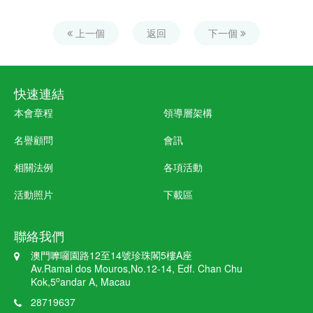
上一個
返回
下一個
快速連結
本會章程
領導層架構
名譽顧問
會訊
相關法例
各項活動
活動照片
下載區
聯絡我們
澳門嚤囉園路12至14號珍珠閣5樓A座
Av.Ramal dos Mouros,No.12-14, Edf. Chan Chu
o
Kok,5
andar A, Macau
28719637