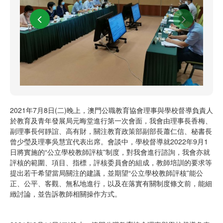
2021年7月8日(二)晚上，澳門公職教育協會理事與學校督導負責人
於教育及青年發展局元晦堂進行第一次會面，我會由理事長香梅、
副理事長何靜誼、高有財，關注教育政策部副部長蕭仁信、秘書長
曾少瑩及理事吳慧宜代表出席。會談中，學校督導就2022年9月1
日將實施的“公立學校教師評核”制度，對我會進行諮詢，我會亦就
評核的範圍、項目、指標，評核委員會的組成，教師培訓的要求等
提出若干希望當局關注的建議，並期望“公立學校教師評核”能公
正、公平、客觀、無私地進行，以及在落實有關制度條文前，能細
緻討論，並告訴教師相關操作方式。