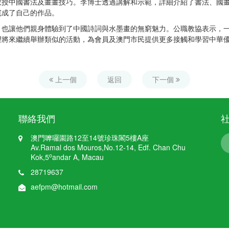
中國書法及畫畫技巧。李博士透過講解和示範，詳細介紹了書法、國畫
完成了自己的作品。
，也讓他們親身體驗到了中國詩詞與水墨畫的無窮魅力。公職教協表示，
望將來繼續舉辦類似的活動，為會員及澳門市民提供更多接觸和學習中華
上一個
返回
下一個
聯絡我們
澳門嚤囉園路12至14號珍珠閣5樓A座
Av.Ramal dos Mouros,No.12-14, Edf. Chan Chu
o
Kok,5
andar A, Macau
28719637
aefpm@hotmail.com