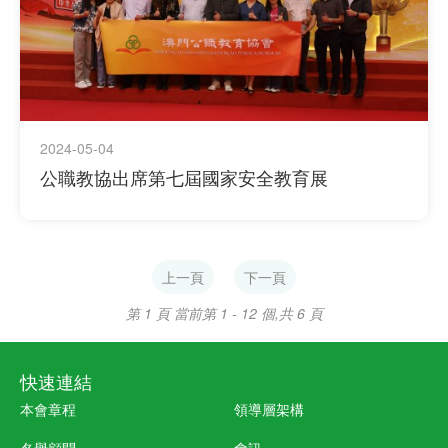
2024-05-04
公職教協出席第七屆國家安全教育展
上一頁
下一頁
第 1 頁
當前第 1 - 12 個,共 6 頁
快速連結
本會章程
領導層架構
名譽顧問
會訊