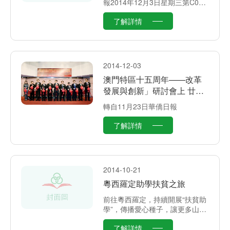
報2014年12月3日星期三第C04
版：澳聞
了解詳情
2014-12-03
澳門特區十五周年——改革
發展與創新」研討會上 廿公
僕團體代表學者各抒己見
轉自11月23日華僑日報
了解詳情
2014-10-21
粵西羅定助學扶貧之旅
前往粵西羅定，持續開展“扶貧助
學”，傳播愛心種子，讓更多山區
孩子得到學習機會，教育可以創
了解詳情
造奇蹟，期望莘莘學子能透過知