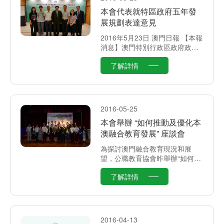
本會代表就特區政府五年發
展規劃表達意見
2016年5月23日 澳門日報 【本報
消息】澳門特別行政區政府政策
研究室訊：《澳門特別行政區五
了解詳情
年發展規劃（二○一六——二○二○
年）草案文本》於四月二十六日
公佈並展開為期兩個月的意見收
集工作。
2016-05-25
本會舉辦 “如何推動及優化本
澳融合教育發展” 座談會
為探討澳門融合教育現況和展
望，公職教育協會昨舉辦“如何推
動及優化本澳融合教育發展”座談
了解詳情
會，邀請高雄師範大學特殊教育
學系教授林素貞主講。
2016-04-13