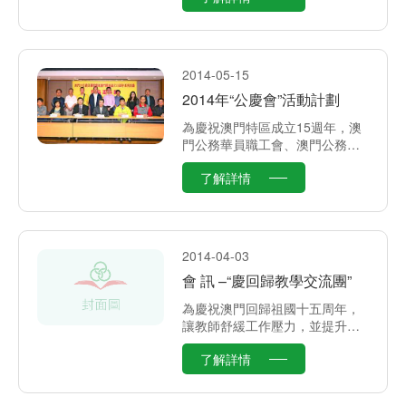
識改變命運，他朝成為建設國家
人材。
2014-05-15
2014年“公慶會”活動計劃
為慶祝澳門特區成立15週年，澳
門公務華員職工會、澳門公務專
業人員協會、澳門公職人員協
了解詳情
會、澳門女公務員協會、澳門公
共行政管理學會、澳門法律公共
行政翻譯學會、中山大學行政學
系澳門同學會、澳門法學協進
會、澳門公立醫院醫生協會、澳
2014-04-03
門公務衛生員工協會、澳門民政
會 訊 –“慶回歸教學交流團”
總署員工協進會、澳門退休公務
員聯誼會、澳門民政總署司機互
為慶祝澳門回歸祖國十五周年，
助會、澳門衛生高級技術員協
讓教師舒緩工作壓力，並提升教
會、澳門退休、退役及領取撫恤
學質量，理事會決議於二零一四
金人士協會、澳門勞工督察工
了解詳情
年五月十至十一日，舉辦兩日一
會、澳門公職司機協會、澳門區
夜之“慶回歸教學交流團”，目的地
域公共管理研究學會、澳門博彩
是廣東省惠州市。透過到鄰近地
督察工會、澳門公共行政學友