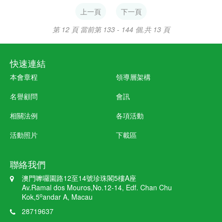
區教育體系交流學習，借鏡先進
會、澳門公務人員文化協會、澳
上一頁
下一頁
的教學經驗，對自身教學反思及
門公務人員體育會、澳門公職教
改進。
育協會、澳門公職工程技術人員
第 12 頁
當前第 133 - 144 個,共 13 頁
協會、澳門醫務助理人員協進會
等二十五個公務員團體日前組
成“澳門公務員團體慶祝特區成立
快速連結
週年活動籌委會”(簡稱公慶會)，
籌備各項慶祝活動。
本會章程
領導層架構
名譽顧問
會訊
相關法例
各項活動
活動照片
下載區
聯絡我們
澳門嚤囉園路12至14號珍珠閣5樓A座
Av.Ramal dos Mouros,No.12-14, Edf. Chan Chu
o
Kok,5
andar A, Macau
28719637