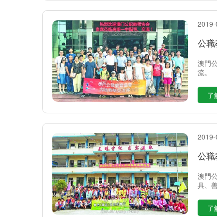
2019-
公職
澳門
流。
了
2019-
公職
澳門
具、
了