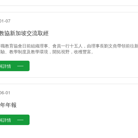
01-07
教協新加坡交流取經
公職教育協會日前組織理事、會員一行十五人，由理事長劉文堯帶領前往
經驗、教學制度及教學環境，開拓視野，收穫豐富。
解詳情
06-01
17年年報
解詳情