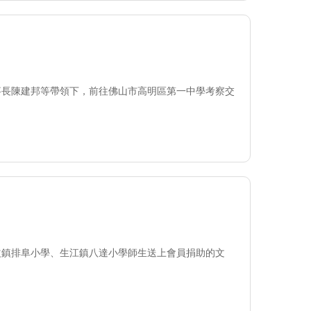
事長陳建邦等帶領下，前往佛山市高明區第一中學考察交
益鎮排阜小學、生江鎮八達小學師生送上會員捐助的文