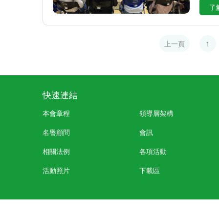
了
上一頁
1
快速連結
本會章程
領導層架構
名譽顧問
會訊
相關法例
各項活動
活動照片
下載區