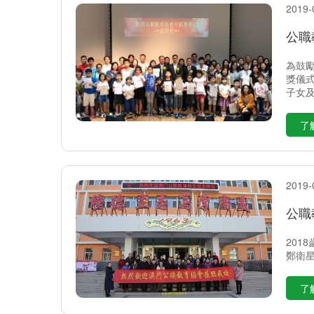
2019-
公職
為鼓
獎儀
子女
了
2019-
公職
20
鄭衛
了