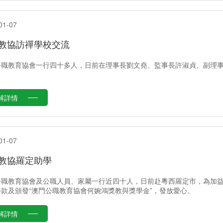
01-07
教協訪禪學校交流
公職教育協會一行四十多人，日前在理事長劉文堯、監事長許淑貞、副理
解詳情
01-07
教協羅定助學
公職教育協會及公職人員、家屬一行近四十人，日前赴粵西羅定市，為加
善款及頒發“澳門公職教育協會何婉鴻獎教與獎學金”，發放愛心。
解詳情