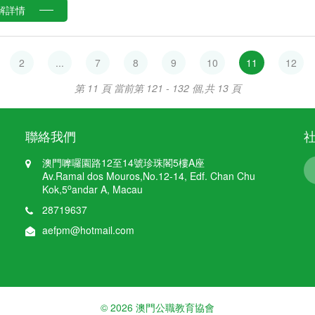
解詳情
2
...
7
8
9
10
11
12
第 11 頁
當前第 121 - 132 個,共 13 頁
聯絡我們
澳門嚤囉園路12至14號珍珠閣5樓A座
Av.Ramal dos Mouros,No.12-14, Edf. Chan Chu
o
Kok,5
andar A, Macau
28719637
aefpm@hotmail.com
© 2026 澳門公職教育協會