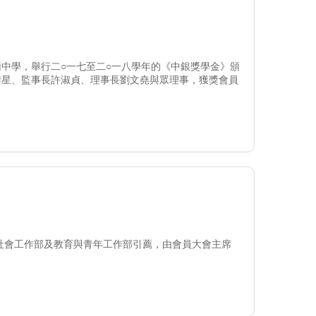
中學，舉行二○一七至二○一八學年的《中銀獎學金》頒
衛星、監事長許淑貞、理事長劉文堯與眾理事，獲獎會員
室社會工作部及教育與青年工作部引薦，由會員大會主席