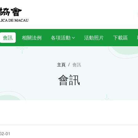
會訊
相關法例
各項活動
活動照片
下載區
主頁
/
會訊
會訊
02-01