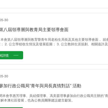
05-30
第八屆領導層與教青局主要領導會面
本會第八屆領導層與教育暨青年局老柏生局長及其他主要領導會面， 就會員關
； 2. 公立學校收生情況及發展藍圖； 3. 公立教師生涯規劃、相關嘉許
解詳情
05-30
參加行政公職局”青年與局長真情對話” 活動
期間本會李惠芳理事、吳紹傑理事、馮美茵理事參加由行政公職局主辦的”青
了解本澳社區發展，也為公務員團隊建設建言獻策。