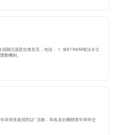
注議題交換意見，包括： 1. 第67/99/M號法令立
及獎勵機制。
年與局長真情對話” 活動，和各友好團體青年骨幹交