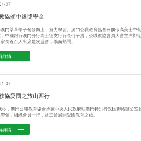
01-07
教協頒中銀獎學金
勵澳門莘莘學子奮發向上，努力學習。澳門公職教育協會日前假高美士中葡
式，中國銀行澳門分行高士德支行行長何子浩，公職教協會員大會主席鄭
及家長近百人出席是次盛會，場面熱鬧。
解詳情
01-07
教協愛國之旅山西行
18歲杪，澳門公職教育協會承蒙中央人民政府駐澳門特別行政區聯絡辦公
星帶領，組織會員一行，赴三晉展開愛國教育之旅。
解詳情